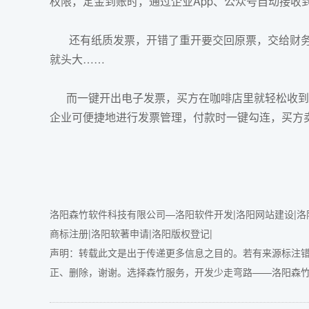
权限，定金到账时，通过企业App、公众号自动接收
还有纸质发票，开错了重开要交回原票，交给财务
就头大……
而一键开出电子发票，买方在咖啡店里就轻松收到发
企业可便捷地进行发票管理，付款时一键勾连，买方
洛阳森竹软件科技有限公司—洛阳软件开发|洛阳网站建设|洛阳
商标注册|洛阳软著申请|洛阳版权登记|
声明：转载此文是出于传递更多信息之目的。若有来源标注
正、删除，谢谢。选择森竹服务，开发少走弯路——
洛阳森竹软