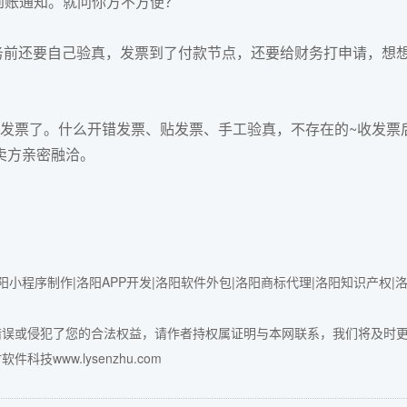
到账通知。就问你方不方便？
前还要自己验真，发票到了付款节点，还要给财务打申请，想
票了。什么开错发票、贴发票、手工验真，不存在的~收发票
卖方亲密融洽。
小程序制作|洛阳APP开发|洛阳软件外包|洛阳商标代理|洛阳知识产权|
错误或侵犯了您的合法权益，请作者持权属证明与本网联系，我们将及时
件科技www.lysenzhu.com