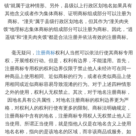
镇”就属于这种情形。另外，县级以上行政区划地名如果具有
其他含义或者作为集体商标、证明商标组成部分可以注册为
商标。“潼关”属于县级行政区划地名，但其作为“潼关肉夹
馍”地理标志集体商标的组成部分可以注册为商标。因此，“逍
遥镇”和“潼关肉夹馍”都是合法注册并依法有效的注册商标。
毫无疑问，
注册商标
权利人当然可以依法行使其商标专用
权，开展维权行动。但是，权利有边界，不能滥用。首先，
注册商标专用权的权利边界仅限于禁止他人未经许可在同一
种商品上使用相同、近似商标的行为，或者在类似商品上使
用相同或近似商标容易导致混淆的行为。对于上述四种情形
之外的使用，权利人无权禁止。其次，对于地名注册商标，
因地名具有公共属性，对地名注册商标的权利边界更为严
格，对权利人的权利行使有更多的限制。商标法明确规定，
注册商标中含有的地名，注册商标专用权人无权禁止他人正
当使用。所谓正当使用，就是指他人仅是在地名含义上使用
地名名称，指向的是该地名的区域，而非该商品或服务。如