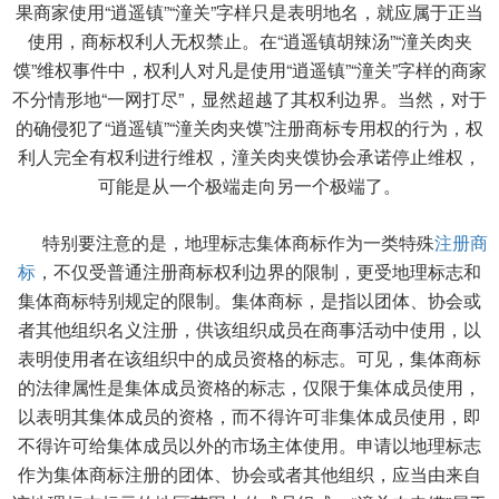
果商家使用“逍遥镇”“潼关”字样只是表明地名，就应属于正当
使用，商标权利人无权禁止。在“逍遥镇胡辣汤”“潼关肉夹
馍”维权事件中，权利人对凡是使用“逍遥镇”“潼关”字样的商家
不分情形地“一网打尽”，显然超越了其权利边界。当然，对于
的确侵犯了“逍遥镇”“潼关肉夹馍”注册商标专用权的行为，权
利人完全有权利进行维权，潼关肉夹馍协会承诺停止维权，
可能是从一个极端走向另一个极端了。
特别要注意的是，地理标志集体商标作为一类特殊
注册商
标
，不仅受普通注册商标权利边界的限制，更受地理标志和
集体商标特别规定的限制。集体商标，是指以团体、协会或
者其他组织名义注册，供该组织成员在商事活动中使用，以
表明使用者在该组织中的成员资格的标志。可见，集体商标
的法律属性是集体成员资格的标志，仅限于集体成员使用，
以表明其集体成员的资格，而不得许可非集体成员使用，即
不得许可给集体成员以外的市场主体使用。申请以地理标志
作为集体商标注册的团体、协会或者其他组织，应当由来自