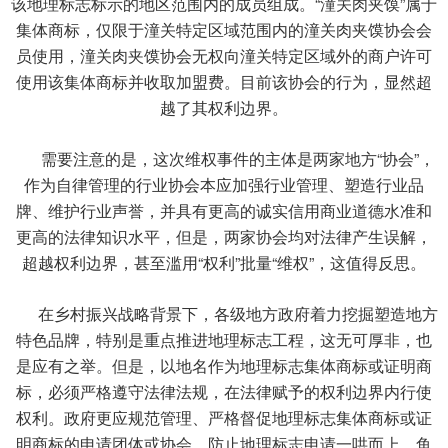
该地理标志标示的地区范围内的成员组成。“潼关肉夹馍”属于
集体商标，仅限于潼关特定区域范围内的潼关肉夹馍协会会
员使用，潼关肉夹馍协会无权向潼关特定区域外的商户许可
使用该集体商标并收取加盟费。目前该协会的行为，显然超
越了其权利边界。
需要注意的是，这次维权事件的主体是两家地方“协会”，
作为自律管理的行业协会本应加强行业管理、塑造行业品
牌、维护行业声誉，并具有更高的诚实信用商业道德水准和
更高的法律知识水平，但是，两家协会均对法律产生误解，
超越权利边界，甚至滥用“权利”批量“维权”，这值得反思。
在乡村振兴战略背景下，各级地方政府着力挖掘塑造地方
特色品牌，特别是重点推进地理标志工程，这无可厚非，也
是应有之举。但是，以地名作为地理标志集体商标或证明商
标，必须严格遵守法律法规，在法律赋予的权利边界内行使
权利。政府更应规范管理、严格督促地理标志集体商标或证
明商标的申请团体或协会，防止地理标志申请一哄而上、鱼