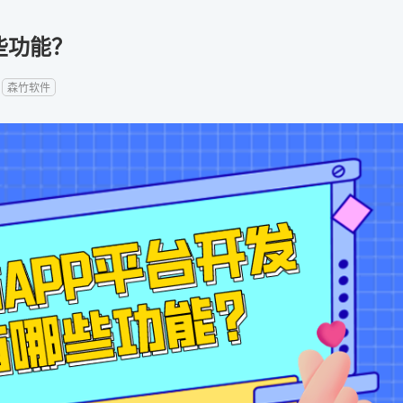
些功能？
：
森竹软件